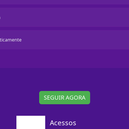
a
aticamente
SEGUIR AGORA
Acessos