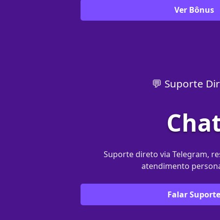
Ver Bônus
💬 Suporte Di
Cha
Suporte direto via Telegram, r
atendimento persona
Falar Suport