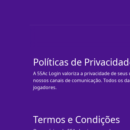
Políticas de Privacida
A 55Ac Login valoriza a privacidade de seu
nossos canais de comunicação. Todos os dad
jogadores.
Termos e Condições