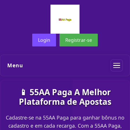
Login
Registrar-se
Menu
📱 55AA Paga A Melhor
Plataforma de Apostas
Cadastre-se na 55AA Paga para ganhar bônus no
cadastro e em cada recarga. Com a 55AA Paga,