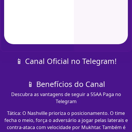
📱 Canal Oficial no Telegram!
📱 Benefícios do Canal
Descubra as vantagens de seguir a 55AA Paga no
Telegram
Tática: O Nashville prioriza o posicionamento. O time
fecha o meio, força o adversário a jogar pelas laterais e
contra-ataca com velocidade por Mukhtar. Também é