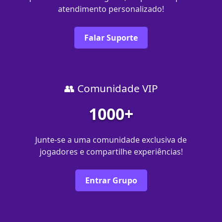
atendimento personalizado!
Falar Suporte
👥 Comunidade VIP
1000+
Junte-se a uma comunidade exclusiva de
jogadores e compartilhe experiências!
Entrar Grupo