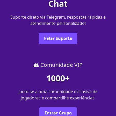
Chat
Suporte direto via Telegram, respostas rápidas e
atendimento personalizado!
Falar Suporte
👥 Comunidade VIP
1000+
Junte-se a uma comunidade exclusiva de
jogadores e compartilhe experiências!
Entrar Grupo