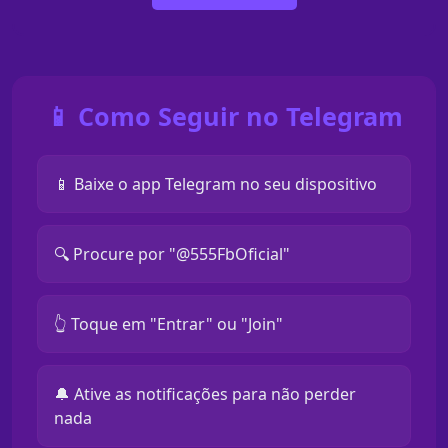
📱 Como Seguir no Telegram
📱 Baixe o app Telegram no seu dispositivo
🔍 Procure por "@555FbOficial"
👆 Toque em "Entrar" ou "Join"
🔔 Ative as notificações para não perder
nada