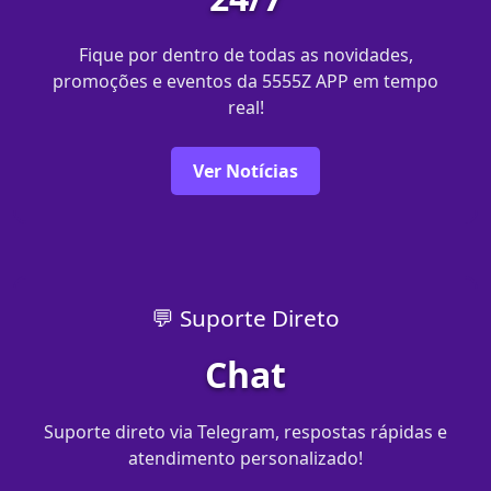
Fique por dentro de todas as novidades,
promoções e eventos da 5555Z APP em tempo
real!
Ver Notícias
💬 Suporte Direto
Chat
Suporte direto via Telegram, respostas rápidas e
atendimento personalizado!