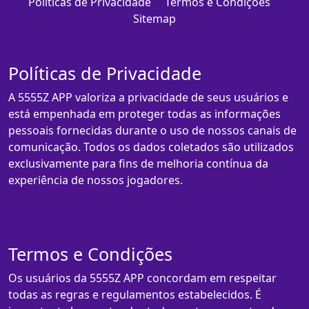
Políticas de Privacidade
Termos e Condições
Sitemap
Políticas de Privacidade
A 5555Z APP valoriza a privacidade de seus usuários e
está empenhada em proteger todas as informações
pessoais fornecidas durante o uso de nossos canais de
comunicação. Todos os dados coletados são utilizados
exclusivamente para fins de melhoria contínua da
experiência de nossos jogadores.
Termos e Condições
Os usuários da 5555Z APP concordam em respeitar
todas as regras e regulamentos estabelecidos. É