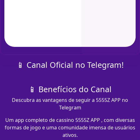
📱 Canal Oficial no Telegram!
📱 Benefícios do Canal
Descubra as vantagens de seguir a 5555Z APP no
Telegram
Um app completo de cassino 5555Z APP , com diversas
formas de jogo e uma comunidade imensa de usuários
ativos.