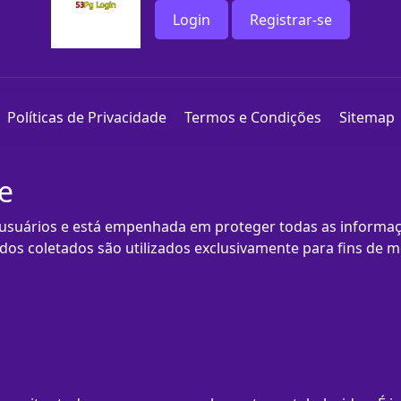
Login
Registrar-se
Políticas de Privacidade
Termos e Condições
Sitemap
de
s usuários e está empenhada em proteger todas as informa
os coletados são utilizados exclusivamente para fins de m