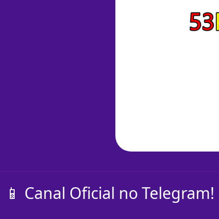
📱 Canal Oficial no Telegram!