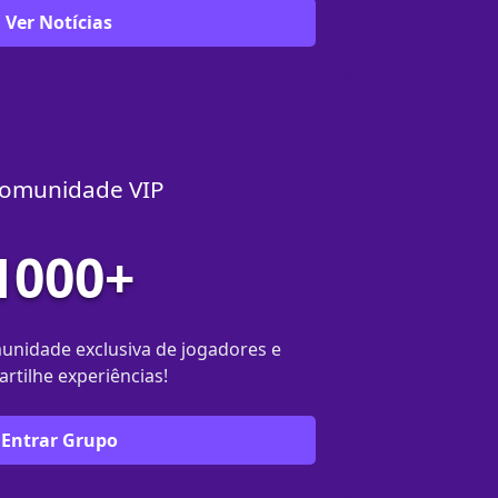
Ver Notícias
Comunidade VIP
1000+
unidade exclusiva de jogadores e
rtilhe experiências!
Entrar Grupo