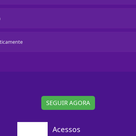
a
aticamente
SEGUIR AGORA
Acessos