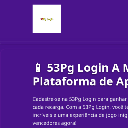
📱 53Pg Login A 
Plataforma de A
Cadastre-se na 53Pg Login para ganhar
cada recarga. Com a 53Pg Login, você 
incríveis e uma experiência de jogo inig
vencedores agora!