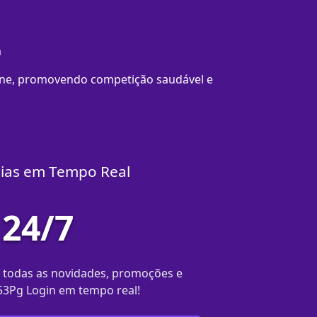
m
nline, promovendo competição saudável e
cias em Tempo Real
24/7
e todas as novidades, promoções e
53Pg Login em tempo real!