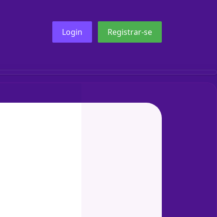
Login
Registrar-se