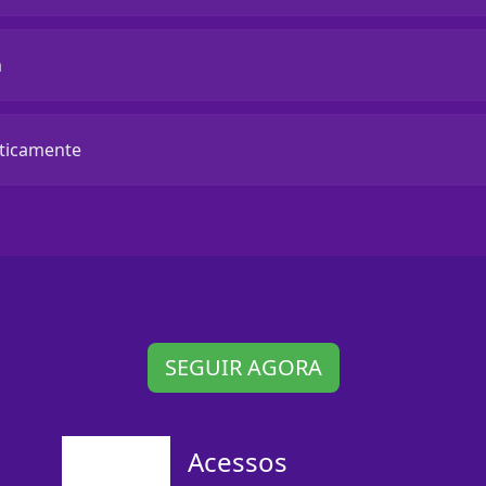
a
aticamente
SEGUIR AGORA
Acessos