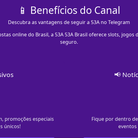
📱 Benefícios do Canal
Descubra as vantagens de seguir a 53A no Telegram
tas online do Brasil, a 53A 53A Brasil oferece slots, jogo
seguro.
sivos
📢 Notí
m, promoções especiais
Fique por dentro d
s únicos!
eventos