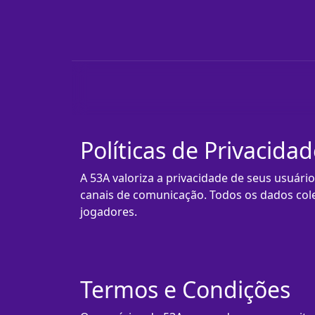
Políticas de Privacida
A 53A valoriza a privacidade de seus usuár
canais de comunicação. Todos os dados cole
jogadores.
Termos e Condições