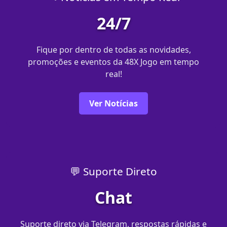
24/7
Fique por dentro de todas as novidades,
promoções e eventos da 48X Jogo em tempo
real!
Ver Notícias
💬 Suporte Direto
Chat
Suporte direto via Telegram, respostas rápidas e