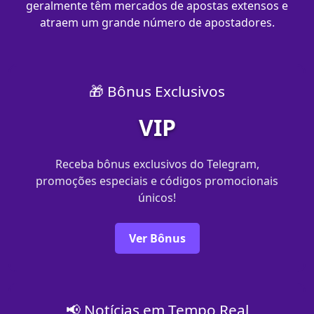
geralmente têm mercados de apostas extensos e
atraem um grande número de apostadores.
🎁 Bônus Exclusivos
VIP
Receba bônus exclusivos do Telegram,
promoções especiais e códigos promocionais
únicos!
Ver Bônus
📢 Notícias em Tempo Real