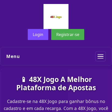
Login
Registrar-se
Menu
📱 48X Jogo A Melhor
Plataforma de Apostas
Cadastre-se na 48X Jogo para ganhar bônus no
cadastro e em cada recarga. Com a 48X Jogo, você