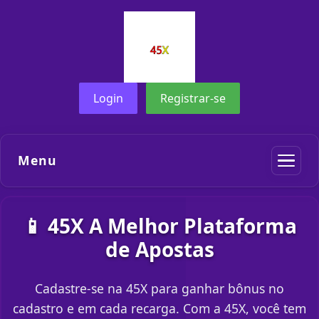
Login
Registrar-se
Menu
📱 45X A Melhor Plataforma
de Apostas
Cadastre-se na 45X para ganhar bônus no
cadastro e em cada recarga. Com a 45X, você tem