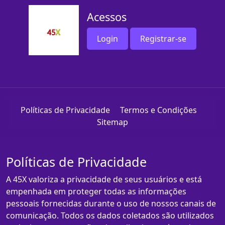
Acessos
Login
Registrar-se
Políticas de Privacidade
Termos e Condições
Sitemap
Políticas de Privacidade
A 45X valoriza a privacidade de seus usuários e está
empenhada em proteger todas as informações
pessoais fornecidas durante o uso de nossos canais de
comunicação. Todos os dados coletados são utilizados