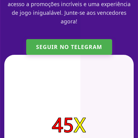
acesso a promoções incríveis e uma experiência
de jogo inigualável. Junte-se aos vencedores
agora!
SEGUIR NO TELEGRAM