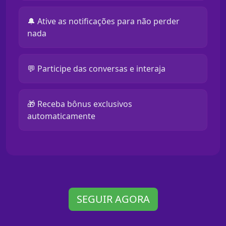
🔔 Ative as notificações para não perder
nada
💬 Participe das conversas e interaja
🎁 Receba bônus exclusivos
automaticamente
SEGUIR AGORA