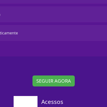
a
aticamente
SEGUIR AGORA
Acessos