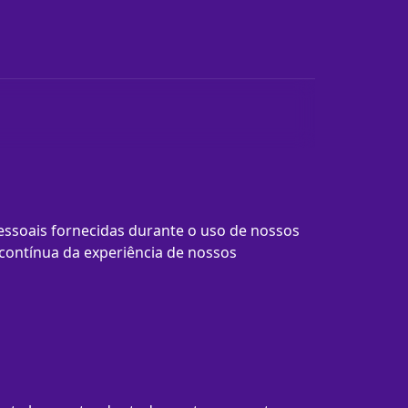
essoais fornecidas durante o uso de nossos
 contínua da experiência de nossos