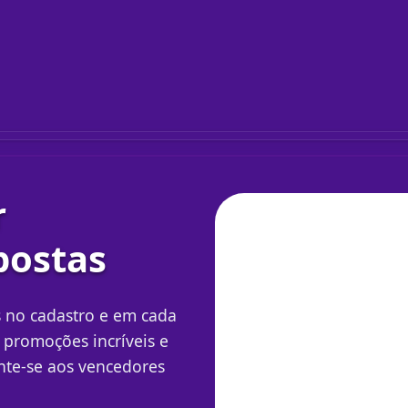
r
postas
 no cadastro e em cada
 promoções incríveis e
unte-se aos vencedores