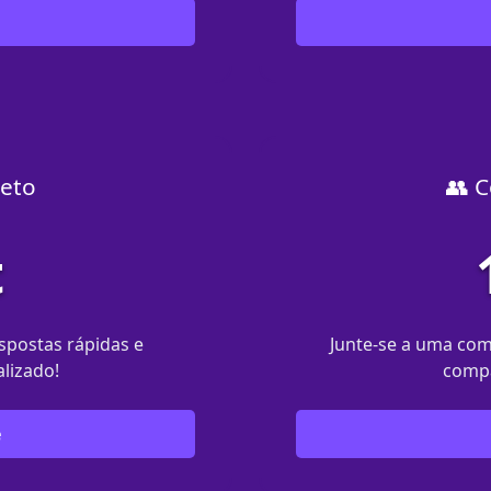
reto
👥 
t
espostas rápidas e
Junte-se a uma com
lizado!
compa
e