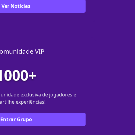
Ver Notícias
Comunidade VIP
1000+
unidade exclusiva de jogadores e
rtilhe experiências!
Entrar Grupo