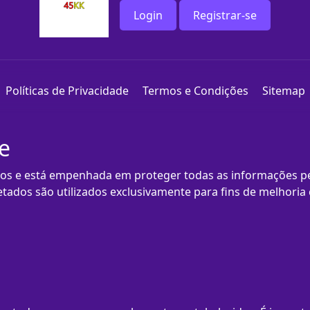
Login
Registrar-se
Políticas de Privacidade
Termos e Condições
Sitemap
de
rios e está empenhada em proteger todas as informações p
tados são utilizados exclusivamente para fins de melhoria