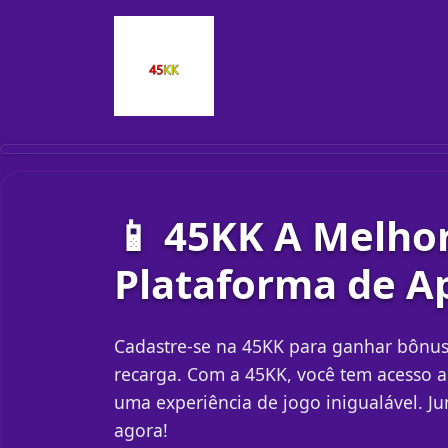
📱 45KK A Melho
Plataforma de A
Cadastre-se na 45KK para ganhar bônus
recarga. Com a 45KK, você tem acesso a
uma experiência de jogo inigualável. J
agora!