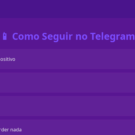
📱 Como Seguir no Telegram
ositivo
erder nada