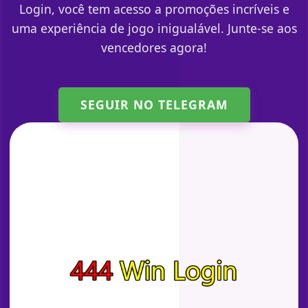
Login, você tem acesso a promoções incríveis e
uma experiência de jogo inigualável. Junte-se aos
vencedores agora!
SEGUIR NO TELEGRAM