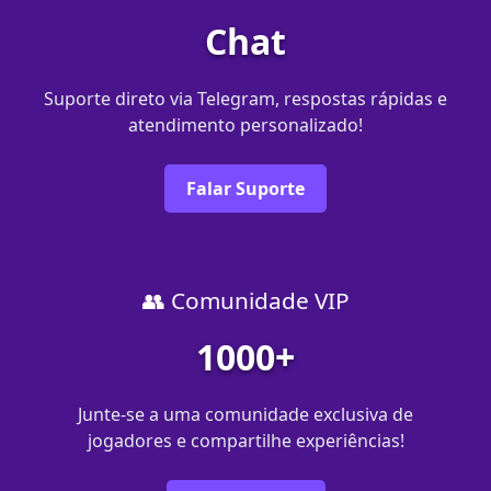
Chat
Suporte direto via Telegram, respostas rápidas e
atendimento personalizado!
Falar Suporte
👥 Comunidade VIP
1000+
Junte-se a uma comunidade exclusiva de
jogadores e compartilhe experiências!