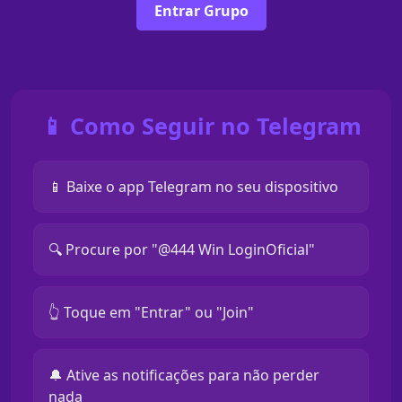
Entrar Grupo
📱 Como Seguir no Telegram
📱 Baixe o app Telegram no seu dispositivo
🔍 Procure por "@444 Win LoginOficial"
👆 Toque em "Entrar" ou "Join"
🔔 Ative as notificações para não perder
nada