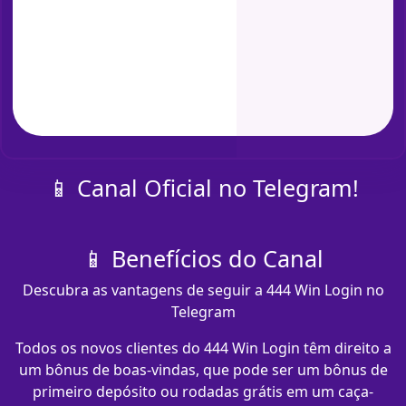
📱 Canal Oficial no Telegram!
📱 Benefícios do Canal
Descubra as vantagens de seguir a 444 Win Login no
Telegram
Todos os novos clientes do 444 Win Login têm direito a
um bônus de boas-vindas, que pode ser um bônus de
primeiro depósito ou rodadas grátis em um caça-