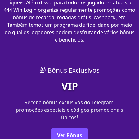
níqueis. Além disso, para todos os jogadores atuais, o
444 Win Login organiza regularmente promoções como
bônus de recarga, rodadas grátis, cashback, etc.
Também temos um programa de fidelidade por meio
do qual os jogadores podem desfrutar de vários bônus
e benefícios.
🎁 Bônus Exclusivos
VIP
Receba bônus exclusivos do Telegram,
promoções especiais e códigos promocionais
únicos!
Ver Bônus