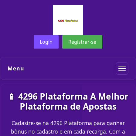
Login
Registrar-se
Menu
📱 4296 Plataforma A Melhor
Plataforma de Apostas
Cadastre-se na 4296 Plataforma para ganhar
bônus no cadastro e em cada recarga. Com a