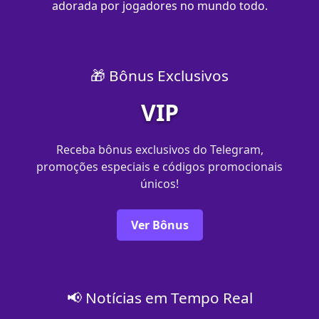
adorada por jogadores no mundo todo.
🎁 Bônus Exclusivos
VIP
Receba bônus exclusivos do Telegram,
promoções especiais e códigos promocionais
únicos!
Ver Bônus
📢 Notícias em Tempo Real