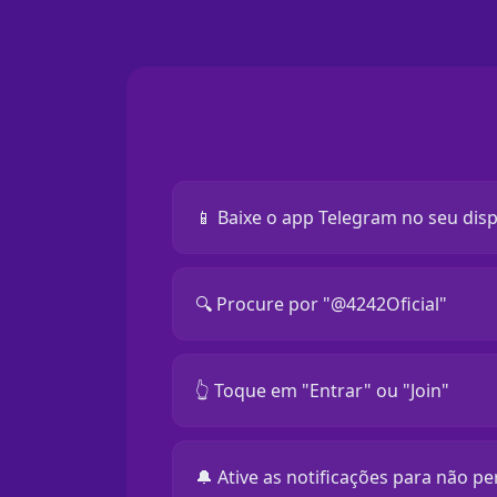
📱 Baixe o app Telegram no seu disp
🔍 Procure por "@4242Oficial"
👆 Toque em "Entrar" ou "Join"
🔔 Ative as notificações para não p