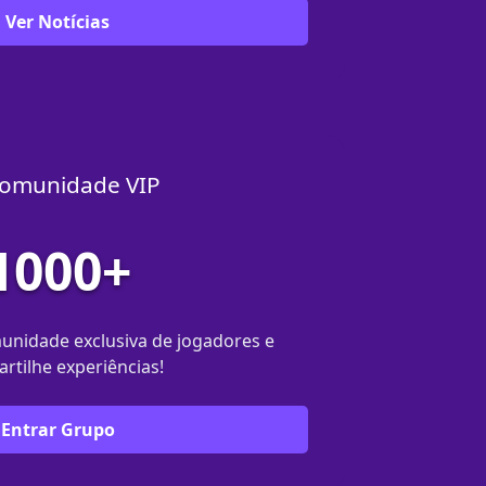
Ver Notícias
Comunidade VIP
1000+
unidade exclusiva de jogadores e
rtilhe experiências!
Entrar Grupo