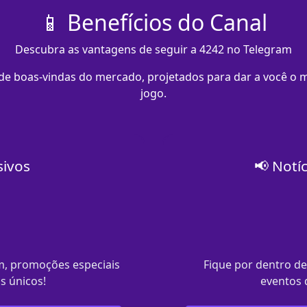
📱 Benefícios do Canal
Descubra as vantagens de seguir a 4242 no Telegram
e boas-vindas do mercado, projetados para dar a você o 
jogo.
sivos
📢 Notí
m, promoções especiais
Fique por dentro d
s únicos!
eventos 