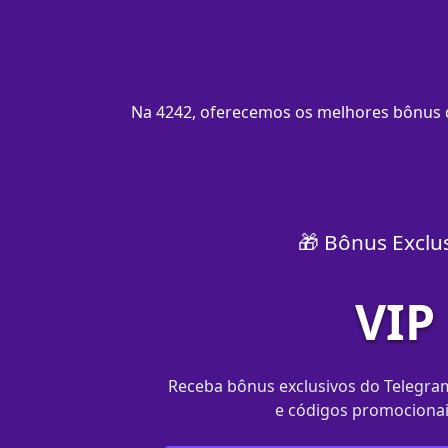
Na 4242, oferecemos os melhores bônus d
🎁 Bônus Exclu
VIP
Receba bônus exclusivos do Telegra
e códigos promocionai