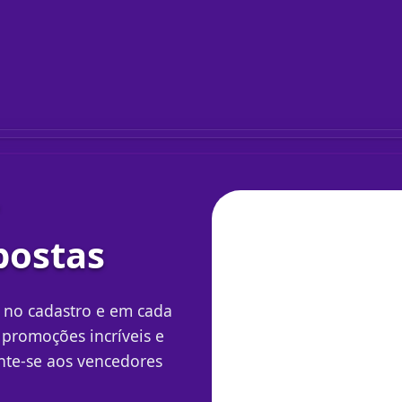
postas
 no cadastro e em cada
 promoções incríveis e
unte-se aos vencedores