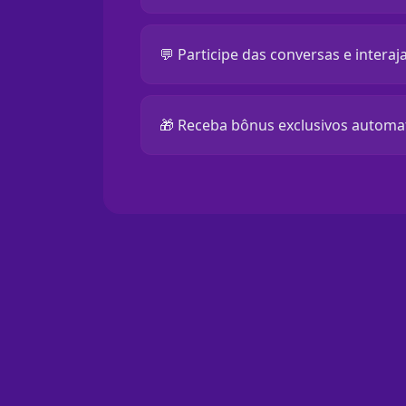
💬 Participe das conversas e interaj
🎁 Receba bônus exclusivos autom