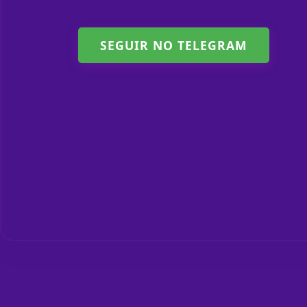
SEGUIR NO TELEGRAM