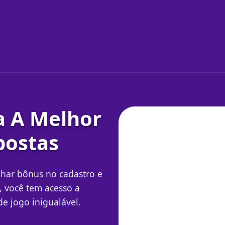
a A Melhor
postas
nhar bônus no cadastro e
, você tem acesso a
e jogo inigualável.