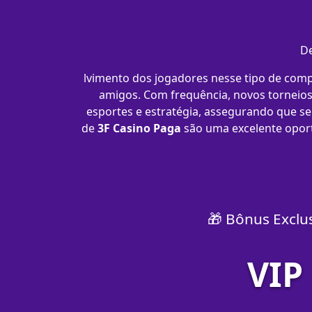
De
lvimento dos jogadores nesse tipo de comp
amigos. Com frequência, novos torneios
esportes e estratégia, assegurando que se
de
3F Casino Paga
são uma excelente oport
🎁 Bônus Exclu
VIP