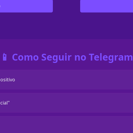
e
📱 Como Seguir no Telegram
ositivo
cial"