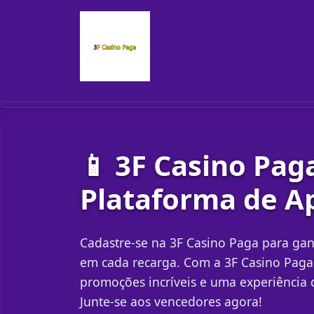
📱 3F Casino Pag
Plataforma de A
Cadastre-se na 3F Casino Paga para ga
em cada recarga. Com a 3F Casino Paga
promoções incríveis e uma experiência d
Junte-se aos vencedores agora!