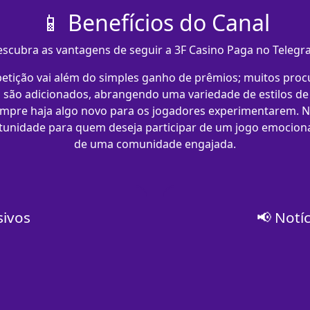
📱 Benefícios do Canal
scubra as vantagens de seguir a 3F Casino Paga no Teleg
etição vai além do simples ganho de prêmios; muitos proc
 são adicionados, abrangendo uma variedade de estilos de j
mpre haja algo novo para os jogadores experimentarem. No 
unidade para quem deseja participar de um jogo emocionant
de uma comunidade engajada.
sivos
📢 Notí