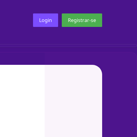
Login
Registrar-se