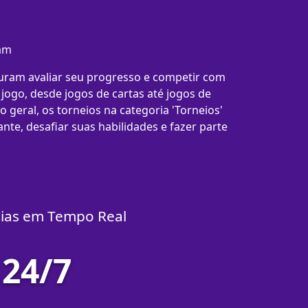
ram
uram avaliar seu progresso e competir com
ogo, desde jogos de cartas até jogos de
geral, os torneios na categoria 'Torneios'
e, desafiar suas habilidades e fazer parte
cias em Tempo Real
24/7