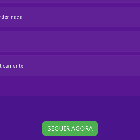
erder nada
a
aticamente
SEGUIR AGORA