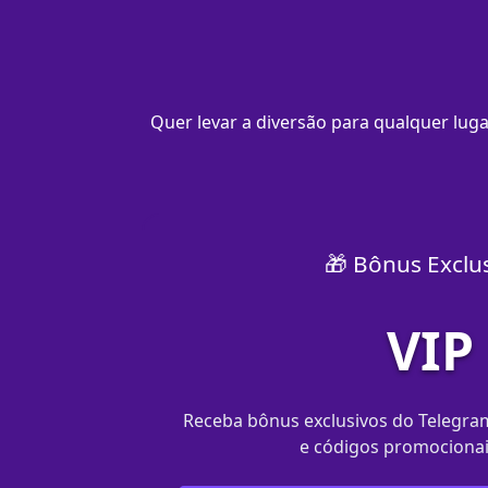
Quer levar a diversão para qualquer lugar
🎁 Bônus Exclu
VIP
Receba bônus exclusivos do Telegra
e códigos promocionai