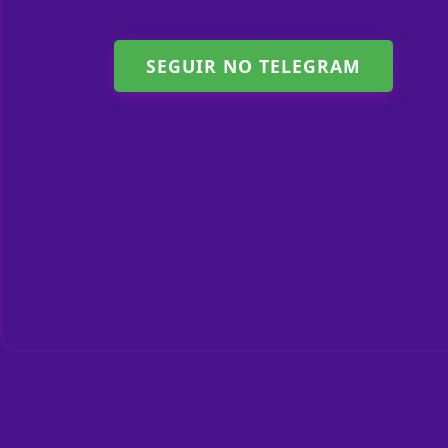
SEGUIR NO TELEGRAM