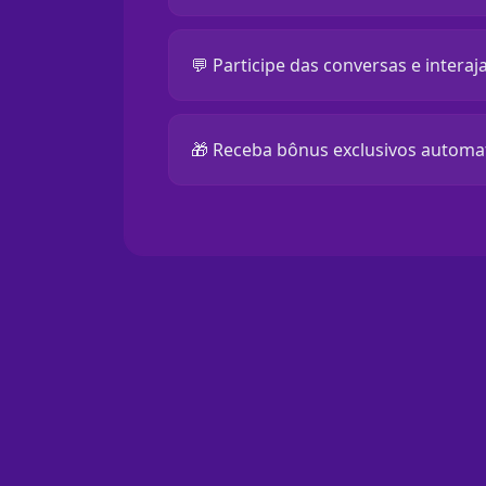
💬 Participe das conversas e interaj
🎁 Receba bônus exclusivos autom