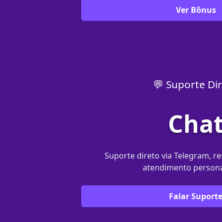
Ver Bônus
💬 Suporte Di
Cha
Suporte direto via Telegram, r
atendimento persona
Falar Suport