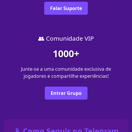
Falar Suporte
👥 Comunidade VIP
1000+
Junte-se a uma comunidade exclusiva de
jogadores e compartilhe experiências!
Entrar Grupo
📱 Como Seguir no Telegram