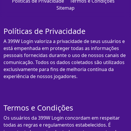
Políticas de Privacidade
Termos e Condições
Sitemap
Políticas de Privacidade
A 399W Login valoriza a privacidade de seus usuários e
está empenhada em proteger todas as informações
pessoais fornecidas durante o uso de nossos canais de
comunicação. Todos os dados coletados são utilizados
exclusivamente para fins de melhoria contínua da
experiência de nossos jogadores.
Termos e Condições
Os usuários da 399W Login concordam em respeitar
todas as regras e regulamentos estabelecidos. É