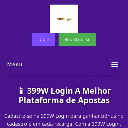
Login
Registrar-se
Menu
📱 399W Login A Melhor
Plataforma de Apostas
Cadastre-se na 399W Login para ganhar bônus no
cadastro e em cada recarga. Com a 399W Login,