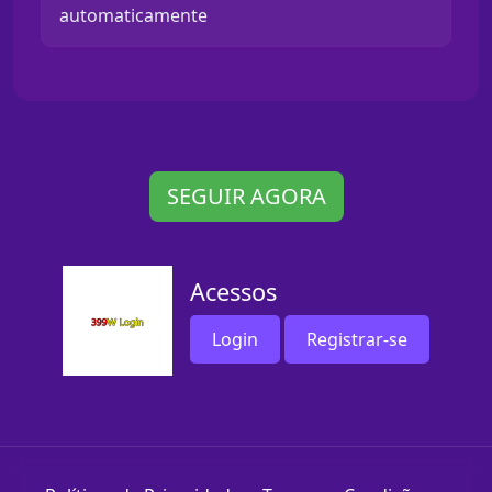
automaticamente
SEGUIR AGORA
Acessos
Login
Registrar-se