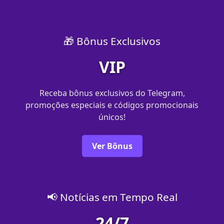
🎁 Bônus Exclusivos
VIP
Receba bônus exclusivos do Telegram,
promoções especiais e códigos promocionais
únicos!
Ver Bônus
📢 Notícias em Tempo Real
24/7