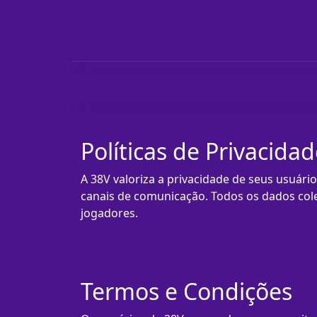
Políticas de Privacida
A 38V valoriza a privacidade de seus usuár
canais de comunicação. Todos os dados cole
jogadores.
Termos e Condições