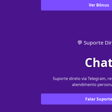
Ver Bônus
💬 Suporte Di
Cha
Suporte direto via Telegram, r
atendimento persona
Falar Suport