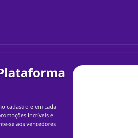
 Plataforma
no cadastro e em cada
promoções incríveis e
unte-se aos vencedores