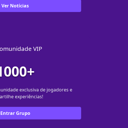
Ver Notícias
Comunidade VIP
1000+
unidade exclusiva de jogadores e
rtilhe experiências!
Entrar Grupo