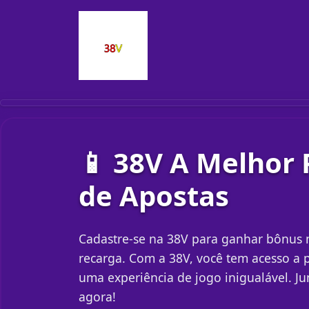
📱 38V A Melhor
de Apostas
Cadastre-se na 38V para ganhar bônus 
recarga. Com a 38V, você tem acesso a 
uma experiência de jogo inigualável. J
agora!