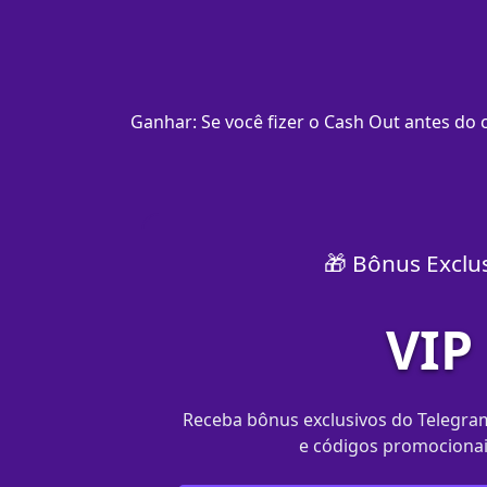
Ganhar: Se você fizer o Cash Out antes do 
🎁 Bônus Exclu
VIP
Receba bônus exclusivos do Telegra
e códigos promocionai