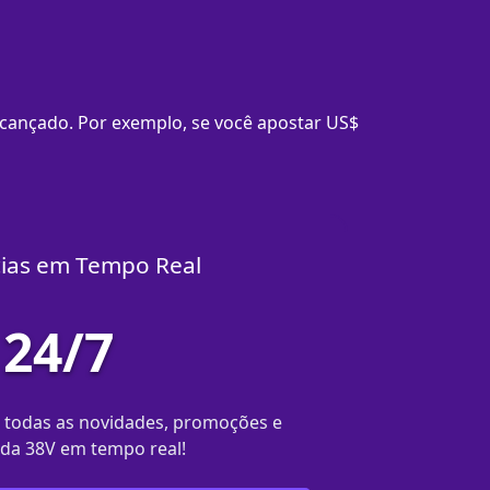
alcançado. Por exemplo, se você apostar US$
cias em Tempo Real
24/7
e todas as novidades, promoções e
 da 38V em tempo real!