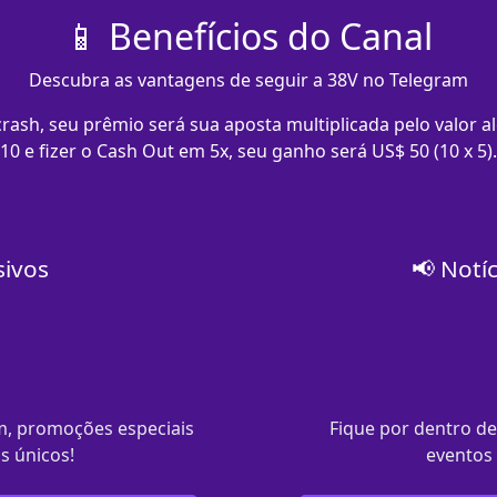
📱 Benefícios do Canal
Descubra as vantagens de seguir a 38V no Telegram
crash, seu prêmio será sua aposta multiplicada pelo valor 
10 e fizer o Cash Out em 5x, seu ganho será US$ 50 (10 x 5).
sivos
📢 Notí
m, promoções especiais
Fique por dentro d
s únicos!
eventos