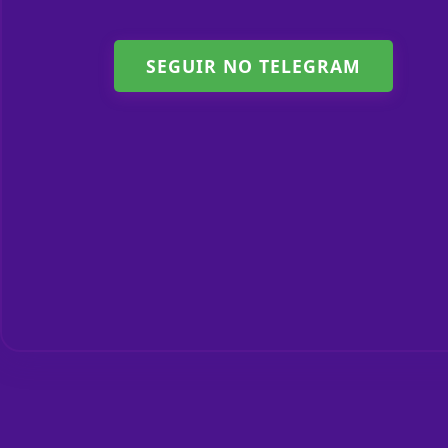
SEGUIR NO TELEGRAM