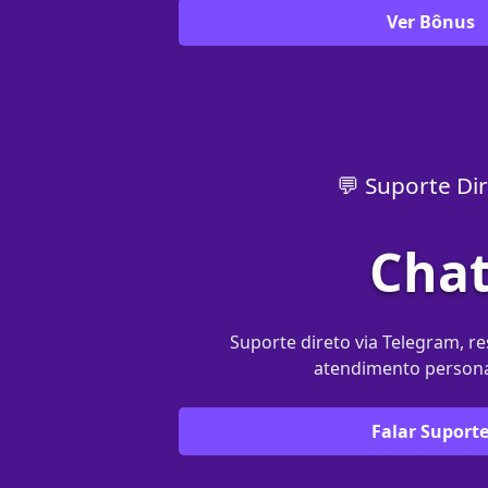
Ver Bônus
💬 Suporte Di
Cha
Suporte direto via Telegram, r
atendimento persona
Falar Suport