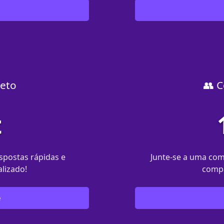
reto
👥 
t
espostas rápidas e
Junte-se a uma com
lizado!
compa
e