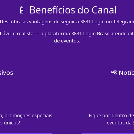
📱 Benefícios do Canal
Descubra as vantagens de seguir a 3831 Login no Telegra
iável e realista — a plataforma 3831 Login Brasil atende d
de eventos.
sivos
📢 Notí
m, promoções especiais
Fique por dentro d
s únicos!
eventos da 