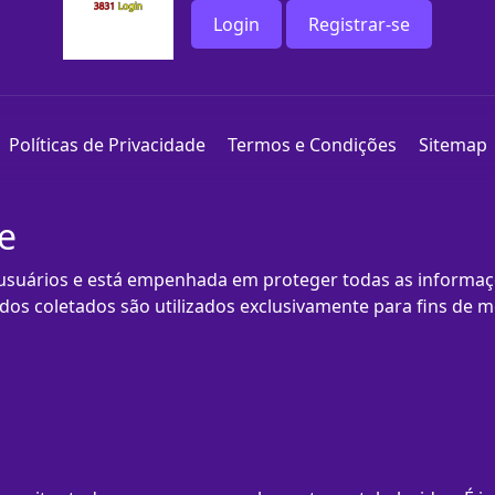
Login
Registrar-se
Políticas de Privacidade
Termos e Condições
Sitemap
de
s usuários e está empenhada em proteger todas as informaç
os coletados são utilizados exclusivamente para fins de m