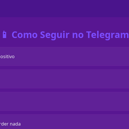
📱 Como Seguir no Telegram
ositivo
"
erder nada