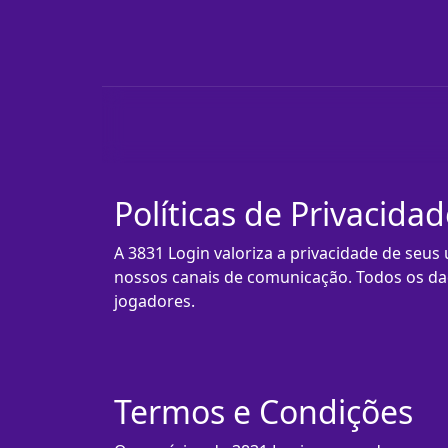
Políticas de Privacida
A 3831 Login valoriza a privacidade de seu
nossos canais de comunicação. Todos os dad
jogadores.
Termos e Condições