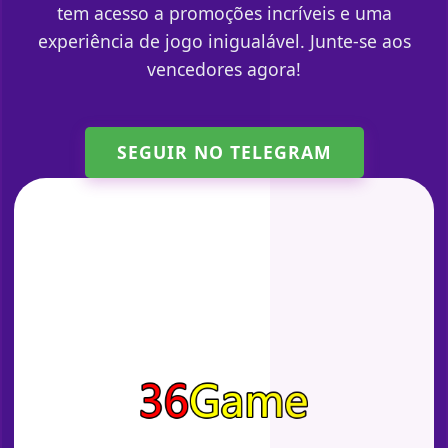
tem acesso a promoções incríveis e uma
experiência de jogo inigualável. Junte-se aos
vencedores agora!
SEGUIR NO TELEGRAM