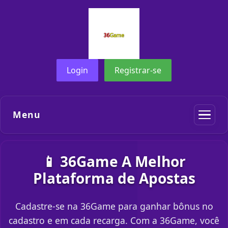
Login
Registrar-se
Menu
📱 36Game A Melhor
Plataforma de Apostas
Cadastre-se na 36Game para ganhar bônus no
cadastro e em cada recarga. Com a 36Game, você