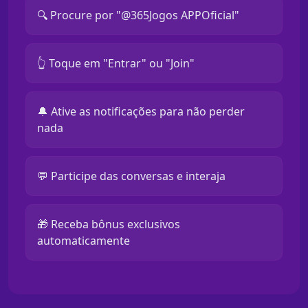
🔍 Procure por "@365Jogos APPOficial"
👆 Toque em "Entrar" ou "Join"
🔔 Ative as notificações para não perder
nada
💬 Participe das conversas e interaja
🎁 Receba bônus exclusivos
automaticamente