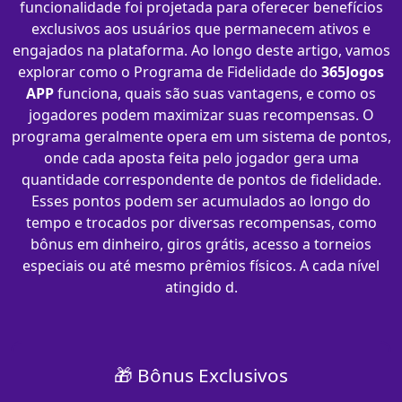
funcionalidade foi projetada para oferecer benefícios
exclusivos aos usuários que permanecem ativos e
engajados na plataforma. Ao longo deste artigo, vamos
explorar como o Programa de Fidelidade do
365Jogos
APP
funciona, quais são suas vantagens, e como os
jogadores podem maximizar suas recompensas. O
programa geralmente opera em um sistema de pontos,
onde cada aposta feita pelo jogador gera uma
quantidade correspondente de pontos de fidelidade.
Esses pontos podem ser acumulados ao longo do
tempo e trocados por diversas recompensas, como
bônus em dinheiro, giros grátis, acesso a torneios
especiais ou até mesmo prêmios físicos. A cada nível
atingido d.
🎁 Bônus Exclusivos