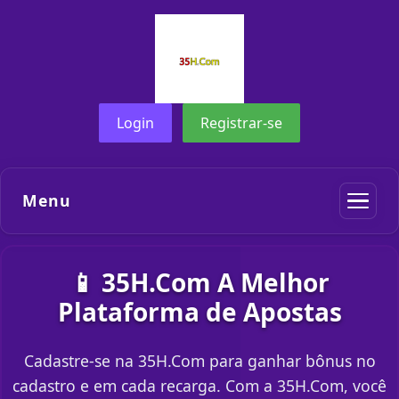
Login
Registrar-se
Menu
📱 35H.Com A Melhor
Plataforma de Apostas
Cadastre-se na 35H.Com para ganhar bônus no
cadastro e em cada recarga. Com a 35H.Com, você