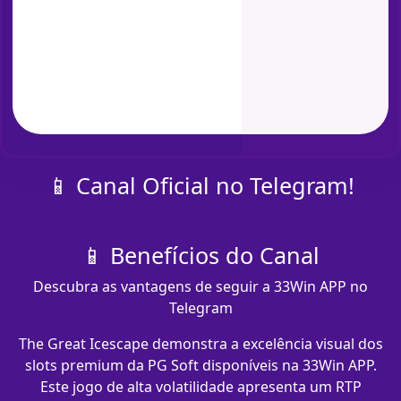
📱 Canal Oficial no Telegram!
📱 Benefícios do Canal
Descubra as vantagens de seguir a 33Win APP no
Telegram
The Great Icescape demonstra a excelência visual dos
slots premium da PG Soft disponíveis na 33Win APP.
Este jogo de alta volatilidade apresenta um RTP