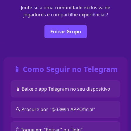
Junte-se a uma comunidade exclusiva de
jogadores e compartilhe experiências!
Entrar Grupo
📱 Como Seguir no Telegram
📱 Baixe o app Telegram no seu dispositivo
🔍 Procure por "@33Win APPOficial"
👆 Toque em "Entrar" ou "Join"