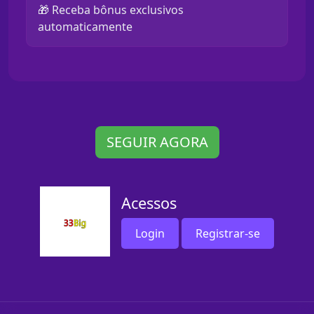
🎁 Receba bônus exclusivos
automaticamente
SEGUIR AGORA
Acessos
Login
Registrar-se