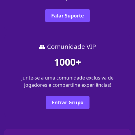
Falar Suporte
👥 Comunidade VIP
1000+
Junte-se a uma comunidade exclusiva de
jogadores e compartilhe experiências!
Entrar Grupo