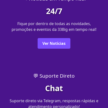
24/7
Fique por dentro de todas as novidades,
promoções e eventos da 33Big em tempo real!
Ver Notícias
💬 Suporte Direto
Chat
Suporte direto via Telegram, respostas rápidas e
atendimento personalizado!