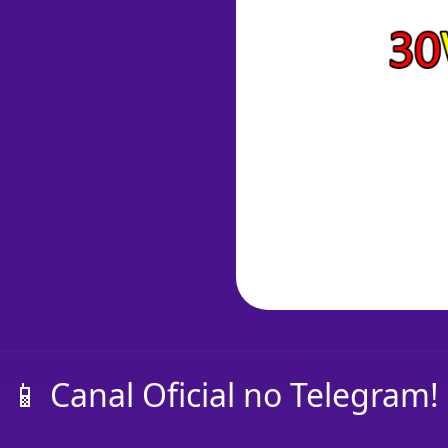
📱 Canal Oficial no Telegram!