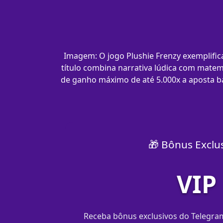
Imagem: O jogo Plushie Frenzy exemplific
título combina narrativa lúdica com matemá
de ganho máximo de até 5.000x a aposta ba
🎁 Bônus Exclu
VIP
Receba bônus exclusivos do Telegra