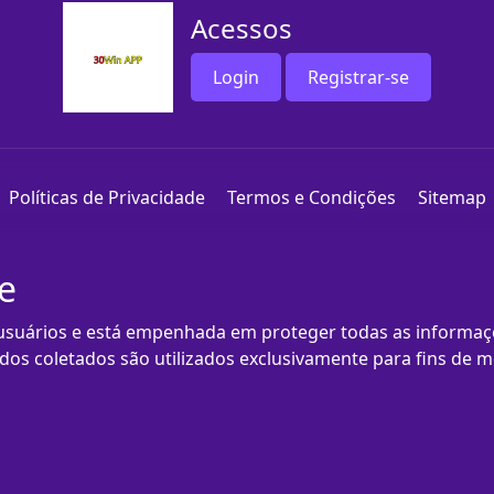
Acessos
Login
Registrar-se
Políticas de Privacidade
Termos e Condições
Sitemap
de
 usuários e está empenhada em proteger todas as informaç
os coletados são utilizados exclusivamente para fins de m