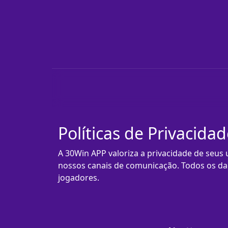
Políticas de Privacida
A 30Win APP valoriza a privacidade de seus
nossos canais de comunicação. Todos os dad
jogadores.