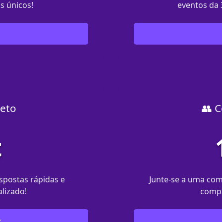
s únicos!
eventos da 
reto
👥 
t
espostas rápidas e
Junte-se a uma com
lizado!
compa
e