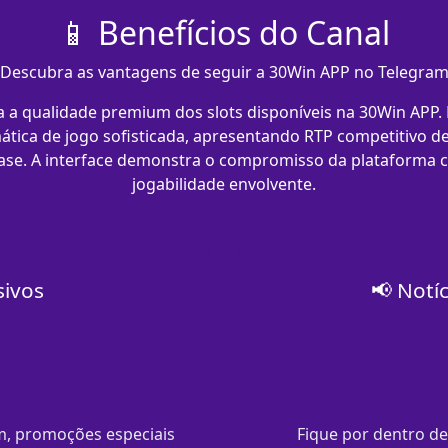
📱 Benefícios do Canal
Descubra as vantagens de seguir a 30Win APP no Telegra
a a qualidade premium dos slots disponíveis na 30Win APP.
tica de jogo sofisticada, apresentando RTP competitivo de 
se. A interface demonstra o compromisso da plataforma com
jogabilidade envolvente.
sivos
📢 Notí
m, promoções especiais
Fique por dentro d