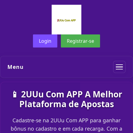
Login
Registrar-se
Menu
📱 2UUu Com APP A Melhor
Plataforma de Apostas
Cadastre-se na 2UUu Com APP para ganhar
bônus no cadastro e em cada recarga. Com a