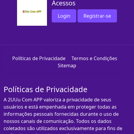
Acessos
Login
Registrar-se
Políticas de Privacidade
Termos e Condições
Sitemap
Políticas de Privacidade
A 2UUu Com APP valoriza a privacidade de seus
usuários e está empenhada em proteger todas as
informações pessoais fornecidas durante o uso de
nossos canais de comunicação. Todos os dados
coletados são utilizados exclusivamente para fins de