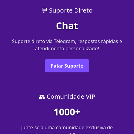
💬 Suporte Direto
Chat
Suporte direto via Telegram, respostas rápidas e
atendimento personalizado!
Falar Suporte
👥 Comunidade VIP
1000+
Junte-se a uma comunidade exclusiva de