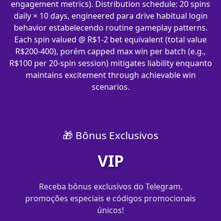
engagement metrics). Distribution schedule: 20 spins
daily × 10 days, engineered para drive habitual login
behavior estabelecendo routine gameplay patterns.
Each spin valued @ R$1-2 bet equivalent (total value
R$200-400), porém capped max win per batch (e.g.,
R$100 per 20-spin session) mitigates liability enquanto
maintains excitement through achievable win
scenarios.
🎁 Bônus Exclusivos
VIP
Receba bônus exclusivos do Telegram,
promoções especiais e códigos promocionais
únicos!