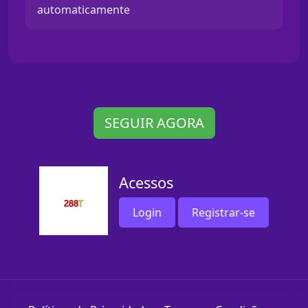
automaticamente
SEGUIR AGORA
Acessos
Login
Registrar-se