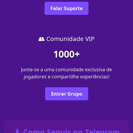
Falar Suporte
👥 Comunidade VIP
1000+
Junte-se a uma comunidade exclusiva de
jogadores e compartilhe experiências!
Entrar Grupo
📱 Como Seguir no Telegram