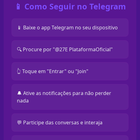
📱 Como Seguir no Telegram
📱 Baixe o app Telegram no seu dispositivo
🔍 Procure por "@27E PlataformaOficial"
👆 Toque em "Entrar" ou "Join"
🔔 Ative as notificações para não perder
nada
💬 Participe das conversas e interaja