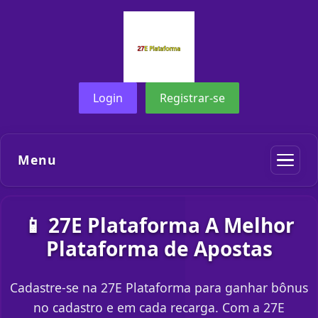
Login
Registrar-se
Menu
📱 27E Plataforma A Melhor
Plataforma de Apostas
Cadastre-se na 27E Plataforma para ganhar bônus
no cadastro e em cada recarga. Com a 27E