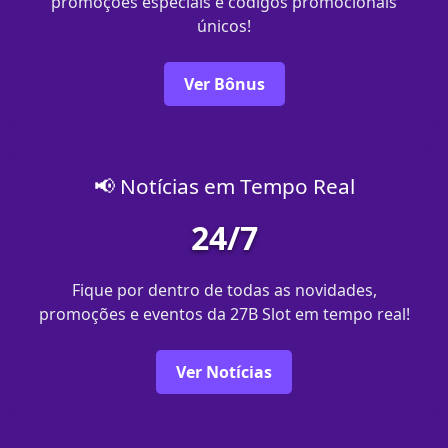
promoções especiais e códigos promocionais
únicos!
Ver Bônus
📢 Notícias em Tempo Real
24/7
Fique por dentro de todas as novidades,
promoções e eventos da 27B Slot em tempo real!
Ver Notícias