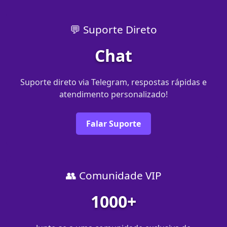
💬 Suporte Direto
Chat
Suporte direto via Telegram, respostas rápidas e
atendimento personalizado!
Falar Suporte
👥 Comunidade VIP
1000+