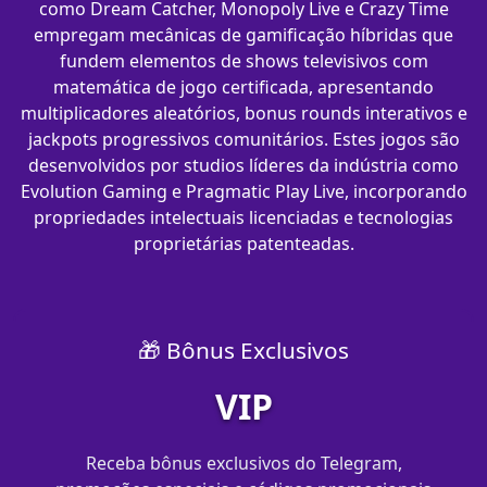
como Dream Catcher, Monopoly Live e Crazy Time
empregam mecânicas de gamificação híbridas que
fundem elementos de shows televisivos com
matemática de jogo certificada, apresentando
multiplicadores aleatórios, bonus rounds interativos e
jackpots progressivos comunitários. Estes jogos são
desenvolvidos por studios líderes da indústria como
Evolution Gaming e Pragmatic Play Live, incorporando
propriedades intelectuais licenciadas e tecnologias
proprietárias patenteadas.
🎁 Bônus Exclusivos
VIP
Receba bônus exclusivos do Telegram,