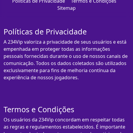
Políticas de Privacidade
Termos e Condições
Sitemap
Políticas de Privacidade
A 234Vip valoriza a privacidade de seus usuários e está
empenhada em proteger todas as informações
pessoais fornecidas durante o uso de nossos canais de
comunicação. Todos os dados coletados são utilizados
exclusivamente para fins de melhoria contínua da
experiência de nossos jogadores.
Termos e Condições
Os usuários da 234Vip concordam em respeitar todas
as regras e regulamentos estabelecidos. É importante