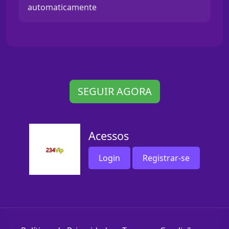
automaticamente
SEGUIR AGORA
Acessos
Login
Registrar-se