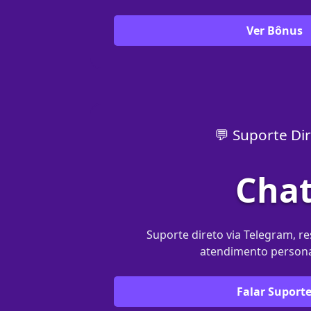
Ver Bônus
💬 Suporte Di
Cha
Suporte direto via Telegram, r
atendimento persona
Falar Suport