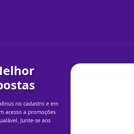
Melhor
postas
bônus no cadastro e em
em acesso a promoções
ualável. Junte-se aos