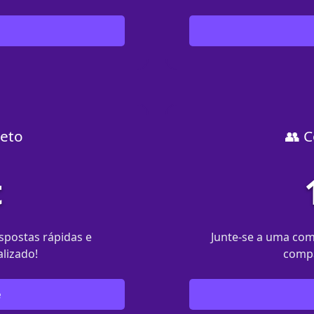
reto
👥 
t
espostas rápidas e
Junte-se a uma com
lizado!
compa
e