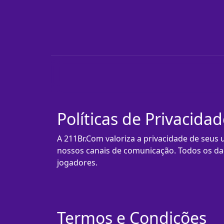
Políticas de Privacida
A 211Br.Com valoriza a privacidade de seus
nossos canais de comunicação. Todos os dad
jogadores.
Termos e Condições