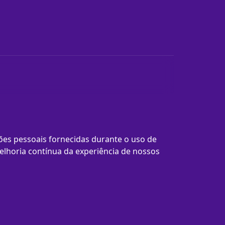
ões pessoais fornecidas durante o uso de
elhoria contínua da experiência de nossos