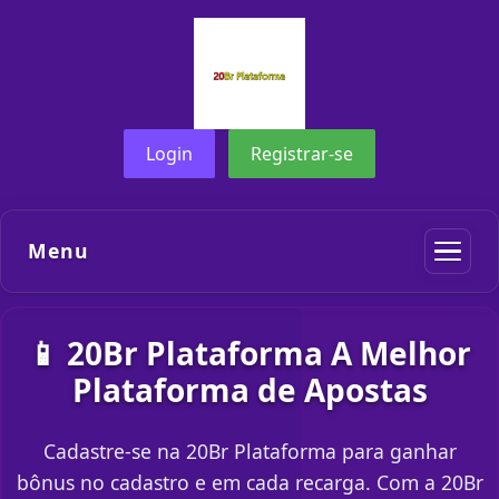
Login
Registrar-se
Menu
📱 20Br Plataforma A Melhor
Plataforma de Apostas
Cadastre-se na 20Br Plataforma para ganhar
bônus no cadastro e em cada recarga. Com a 20Br