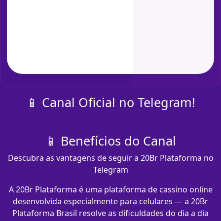
📱 Canal Oficial no Telegram!
📱 Benefícios do Canal
Descubra as vantagens de seguir a 20Br Plataforma no
Telegram
A 20Br Plataforma é uma plataforma de cassino online
desenvolvida especialmente para celulares — a 20Br
Plataforma Brasil resolve as dificuldades do dia a dia