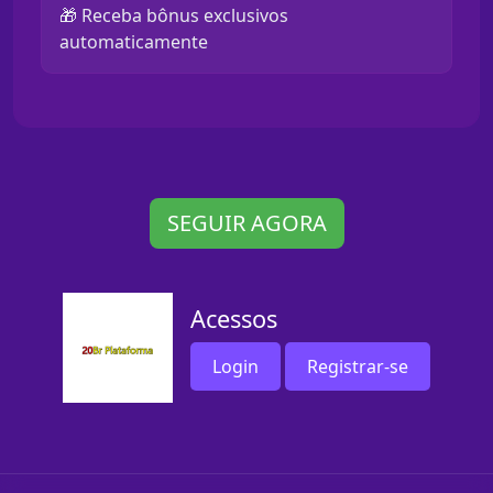
🎁 Receba bônus exclusivos
automaticamente
SEGUIR AGORA
Acessos
Login
Registrar-se