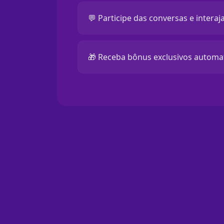
💬 Participe das conversas e interaj
🎁 Receba bônus exclusivos autom