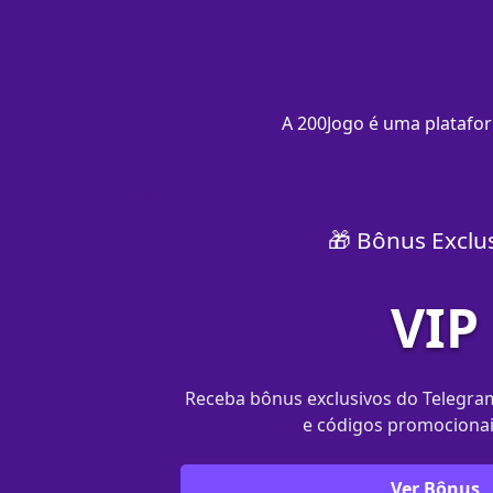
A 200Jogo é uma plataform
🎁 Bônus Exclu
VIP
Receba bônus exclusivos do Telegra
e códigos promocionai
Ver Bônus