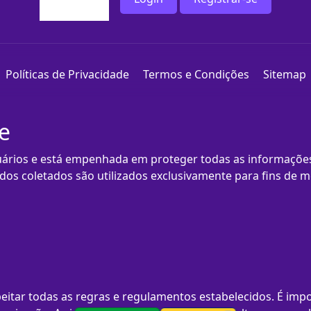
Políticas de Privacidade
Termos e Condições
Sitemap
de
suários e está empenhada em proteger todas as informaçõe
os coletados são utilizados exclusivamente para fins de m
tar todas as regras e regulamentos estabelecidos. É impo