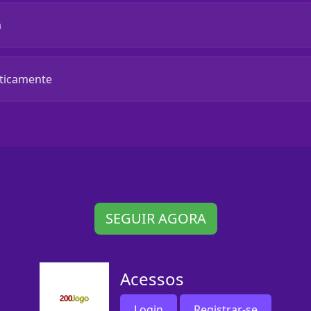
a
aticamente
SEGUIR AGORA
Acessos
Login
Registrar-se