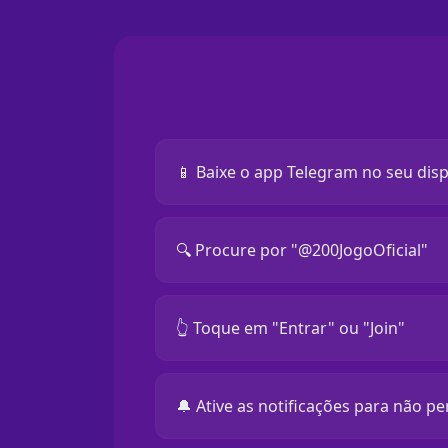
📱 Baixe o app Telegram no seu disp
🔍 Procure por "@200JogoOficial"
👆 Toque em "Entrar" ou "Join"
🔔 Ative as notificações para não p