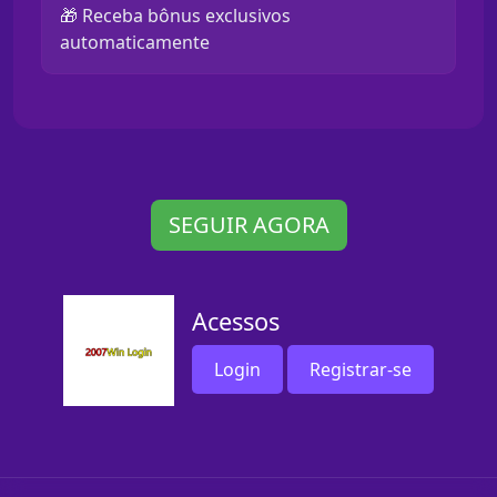
🎁 Receba bônus exclusivos
automaticamente
SEGUIR AGORA
Acessos
Login
Registrar-se