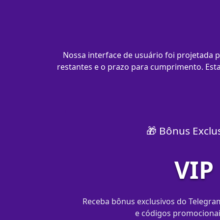
Nossa interface de usuário foi projetada p
restantes e o prazo para cumprimento. Est
🎁 Bônus Exclu
VIP
Receba bônus exclusivos do Telegra
e códigos promocionai