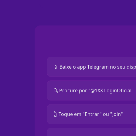
📱 Baixe o app Telegram no seu disp
🔍 Procure por "@1XX LoginOficial"
👆 Toque em "Entrar" ou "Join"