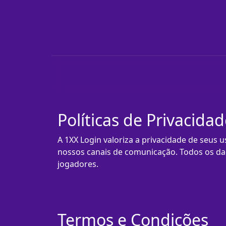
Políticas de Privacida
A 1XX Login valoriza a privacidade de seus
nossos canais de comunicação. Todos os dad
jogadores.
Termos e Condições