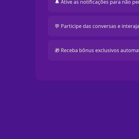
🔔 Ative as notificações para não p
💬 Participe das conversas e interaj
🎁 Receba bônus exclusivos autom