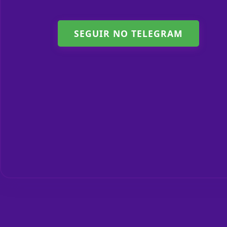
SEGUIR NO TELEGRAM