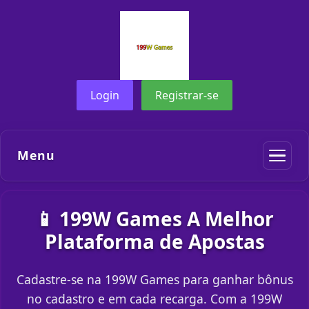
Login
Registrar-se
Menu
📱 199W Games A Melhor
Plataforma de Apostas
Cadastre-se na 199W Games para ganhar bônus
no cadastro e em cada recarga. Com a 199W