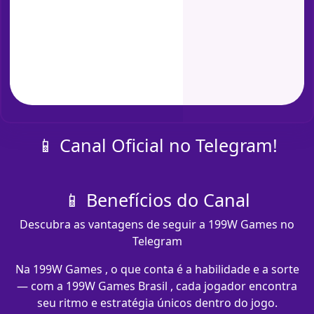
📱 Canal Oficial no Telegram!
📱 Benefícios do Canal
Descubra as vantagens de seguir a 199W Games no
Telegram
Na 199W Games , o que conta é a habilidade e a sorte
— com a 199W Games Brasil , cada jogador encontra
seu ritmo e estratégia únicos dentro do jogo.