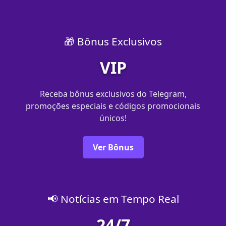
🎁 Bônus Exclusivos
VIP
Receba bônus exclusivos do Telegram,
promoções especiais e códigos promocionais
únicos!
Ver Bônus
📢 Notícias em Tempo Real
24/7