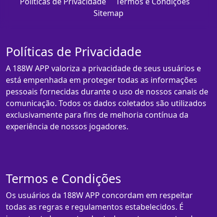
Políticas de Privacidade
Termos e Condições
Sitemap
Políticas de Privacidade
A 188W APP valoriza a privacidade de seus usuários e
está empenhada em proteger todas as informações
pessoais fornecidas durante o uso de nossos canais de
comunicação. Todos os dados coletados são utilizados
exclusivamente para fins de melhoria contínua da
experiência de nossos jogadores.
Termos e Condições
Os usuários da 188W APP concordam em respeitar
todas as regras e regulamentos estabelecidos. É