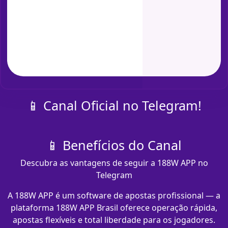
📱 Canal Oficial no Telegram!
📱 Benefícios do Canal
Descubra as vantagens de seguir a 188W APP no
Telegram
A 188W APP é um software de apostas profissional — a
plataforma 188W APP Brasil oferece operação rápida,
apostas flexíveis e total liberdade para os jogadores.