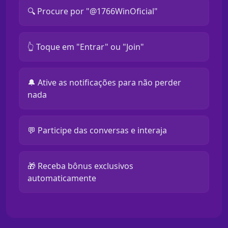
🔍 Procure por "@1766WinOficial"
👆 Toque em "Entrar" ou "Join"
🔔 Ative as notificações para não perder
nada
💬 Participe das conversas e interaja
🎁 Receba bônus exclusivos
automaticamente