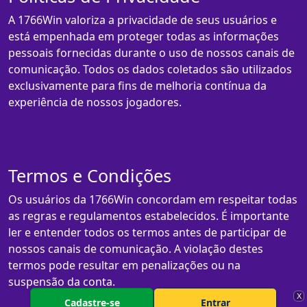
A 1766Win valoriza a privacidade de seus usuários e
está empenhada em proteger todas as informações
pessoais fornecidas durante o uso de nossos canais de
comunicação. Todos os dados coletados são utilizados
exclusivamente para fins de melhoria contínua da
experiência de nossos jogadores.
Termos e Condições
Os usuários da 1766Win concordam em respeitar todas
as regras e regulamentos estabelecidos. É importante
ler e entender todos os termos antes de participar de
nossos canais de comunicação. A violação destes
termos pode resultar em penalizações ou na
suspensão da conta.
X
Cadastre-se
Entrar