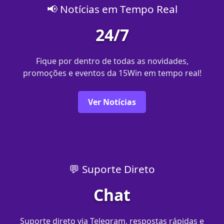
📢 Notícias em Tempo Real
24/7
Fique por dentro de todas as novidades,
promoções e eventos da 15Win em tempo real!
Ver Notícias
💬 Suporte Direto
Chat
Suporte direto via Telegram, respostas rápidas e