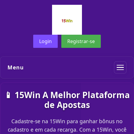
Login
Registrar-se
Menu
📱 15Win A Melhor Plataforma
de Apostas
Cadastre-se na 15Win para ganhar bônus no
cadastro e em cada recarga. Com a 15Win, você