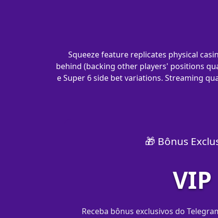
Squeeze feature replicates physical casi
behind (backing other players' positions qu
e Super 6 side bet variations. Streaming qu
🎁 Bônus Exclu
VIP
Receba bônus exclusivos do Telegra