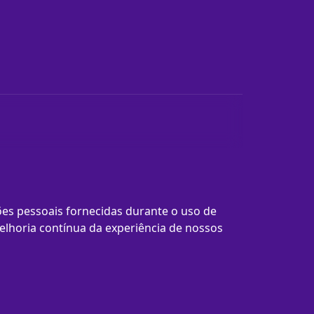
es pessoais fornecidas durante o uso de
elhoria contínua da experiência de nossos