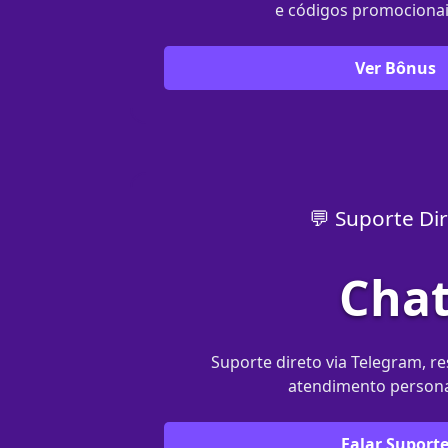
e códigos promocionai
Ver Bônus
💬 Suporte Di
Cha
Suporte direto via Telegram, r
atendimento persona
Falar Suport