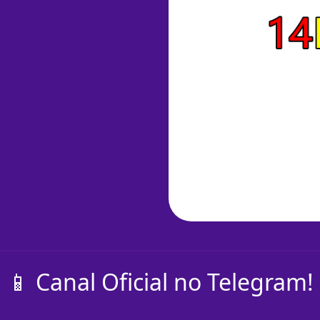
📱 Canal Oficial no Telegram!