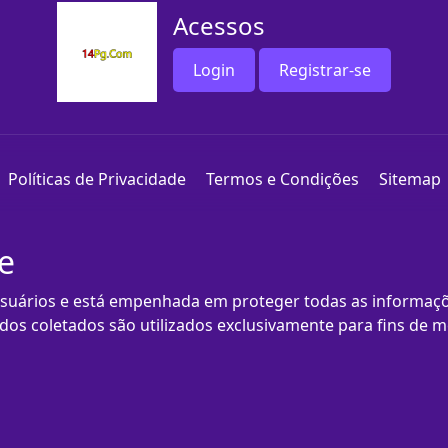
Acessos
Login
Registrar-se
Políticas de Privacidade
Termos e Condições
Sitemap
de
 usuários e está empenhada em proteger todas as informaçõ
os coletados são utilizados exclusivamente para fins de m