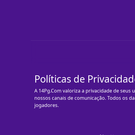
Políticas de Privacida
A 14Pg.Com valoriza a privacidade de seus
nossos canais de comunicação. Todos os dad
jogadores.