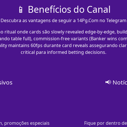
📱 Benefícios do Canal
Descubra as vantagens de seguir a 14Pg.Com no Telegram
no ritual onde cards são slowly revealed edge-by-edge, build
ando table full), commission-free variants (Banker wins co
ality maintains 60fps durante card reveals assegurando clari
critical para informed betting decisions.
sivos
📢 Notí
m, promoções especiais
Fique por dentro d