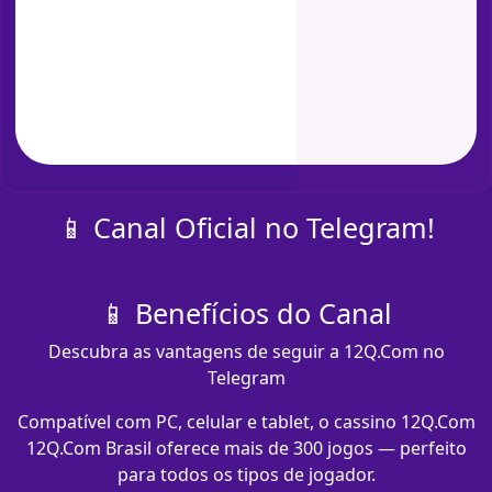
📱 Canal Oficial no Telegram!
📱 Benefícios do Canal
Descubra as vantagens de seguir a 12Q.Com no
Telegram
Compatível com PC, celular e tablet, o cassino 12Q.Com
12Q.Com Brasil oferece mais de 300 jogos — perfeito
para todos os tipos de jogador.