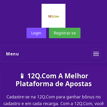
Login
Registrar-se
Menu
📱 12Q.Com A Melhor
Plataforma de Apostas
Cadastre-se na 12Q.Com para ganhar bônus no
cadastro e em cada recarga. Com a 12Q.Com, você