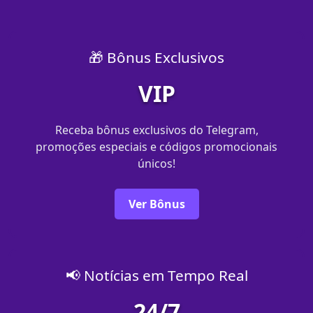
🎁 Bônus Exclusivos
VIP
Receba bônus exclusivos do Telegram,
promoções especiais e códigos promocionais
únicos!
Ver Bônus
📢 Notícias em Tempo Real
24/7