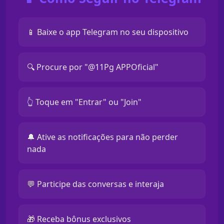
📱 Baixe o app Telegram no seu dispositivo
🔍 Procure por "@11Pg APPOficial"
👆 Toque em "Entrar" ou "Join"
🔔 Ative as notificações para não perder
nada
💬 Participe das conversas e interaja
🎁 Receba bônus exclusivos