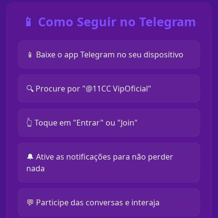
📱 Como Seguir no Telegram
📱 Baixe o app Telegram no seu dispositivo
🔍 Procure por "@11CC VipOficial"
👆 Toque em "Entrar" ou "Join"
🔔 Ative as notificações para não perder
nada
💬 Participe das conversas e interaja