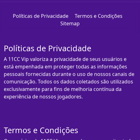
Políticas de Privacidade
Termos e Condições
Sitemap
Políticas de Privacidade
A 11CC Vip valoriza a privacidade de seus usuários e
está empenhada em proteger todas as informações
pessoais fornecidas durante o uso de nossos canais de
comunicação. Todos os dados coletados são utilizados
exclusivamente para fins de melhoria contínua da
experiência de nossos jogadores.
Termos e Condições