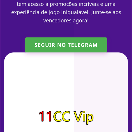
tem acesso a promoções incríveis e uma
experiência de jogo inigualável. Junte-se aos
vencedores agora!
SEGUIR NO TELEGRAM