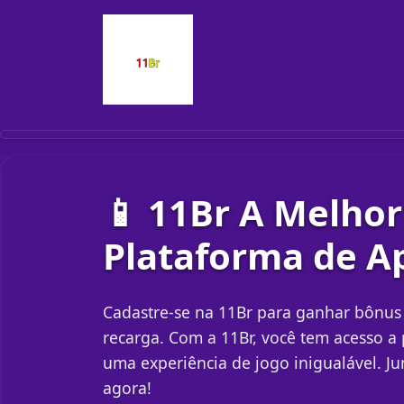
📱 11Br A Melhor
Plataforma de A
Cadastre-se na 11Br para ganhar bônus
recarga. Com a 11Br, você tem acesso a 
uma experiência de jogo inigualável. J
agora!