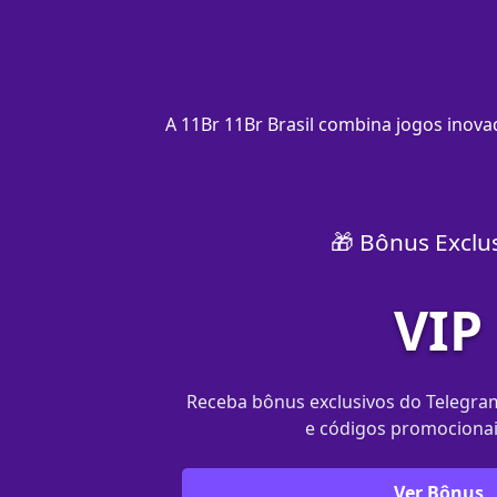
A 11Br 11Br Brasil combina jogos inovad
🎁 Bônus Exclu
VIP
Receba bônus exclusivos do Telegra
e códigos promocionai
Ver Bônus