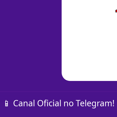
📱 Canal Oficial no Telegram!