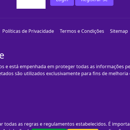
Políticas de Privacidade
Termos e Condições
Sitemap
de
rios e está empenhada em proteger todas as informações p
tados são utilizados exclusivamente para fins de melhoria
 todas as regras e regulamentos estabelecidos. É importa