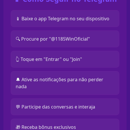
📱 Baixe o app Telegram no seu dispositivo
🔍 Procure por "@1185WinOficial"
👆 Toque em "Entrar" ou "Join"
🔔 Ative as notificações para não perder
nada
💬 Participe das conversas e interaja
🎁 Receba bônus exclusivos