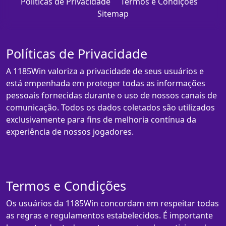
Políticas de Privacidade
Termos e Condições
Sitemap
Políticas de Privacidade
A 1185Win valoriza a privacidade de seus usuários e
está empenhada em proteger todas as informações
pessoais fornecidas durante o uso de nossos canais de
comunicação. Todos os dados coletados são utilizados
exclusivamente para fins de melhoria contínua da
experiência de nossos jogadores.
Termos e Condições
Os usuários da 1185Win concordam em respeitar todas
as regras e regulamentos estabelecidos. É importante