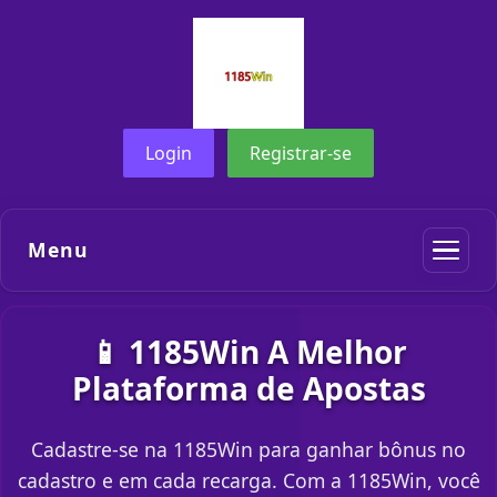
Login
Registrar-se
Menu
📱 1185Win A Melhor
Plataforma de Apostas
Cadastre-se na 1185Win para ganhar bônus no
cadastro e em cada recarga. Com a 1185Win, você