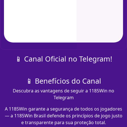
📱 Canal Oficial no Telegram!
📱 Benefícios do Canal
Descubra as vantagens de seguir a 1185Win no
Telegram
A 1185Win garante a segurança de todos os jogadores
— a 1185Win Brasil defende os princípios de jogo justo
e transparente para sua proteção total.