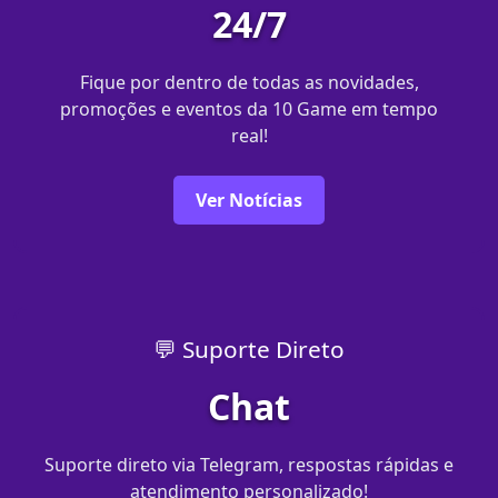
24/7
Fique por dentro de todas as novidades,
promoções e eventos da 10 Game em tempo
real!
Ver Notícias
💬 Suporte Direto
Chat
Suporte direto via Telegram, respostas rápidas e
atendimento personalizado!