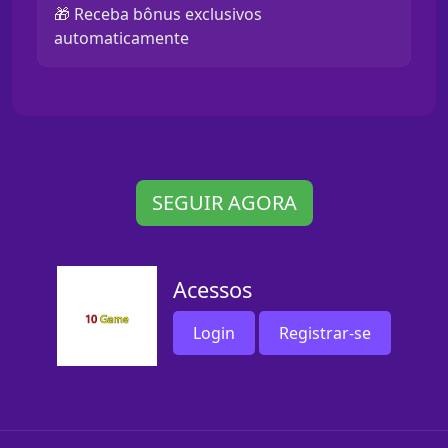
🎁 Receba bônus exclusivos
automaticamente
SEGUIR AGORA
Acessos
Login
Registrar-se