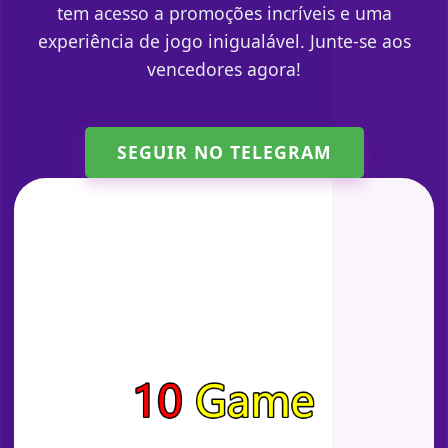
tem acesso a promoções incríveis e uma
experiência de jogo inigualável. Junte-se aos
vencedores agora!
SEGUIR NO TELEGRAM