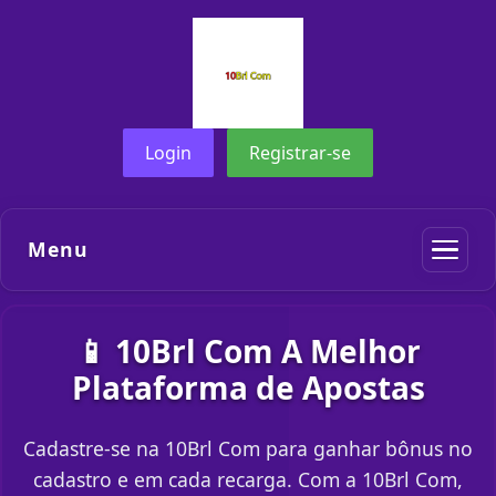
Login
Registrar-se
Menu
📱 10Brl Com A Melhor
Plataforma de Apostas
Cadastre-se na 10Brl Com para ganhar bônus no
cadastro e em cada recarga. Com a 10Brl Com,