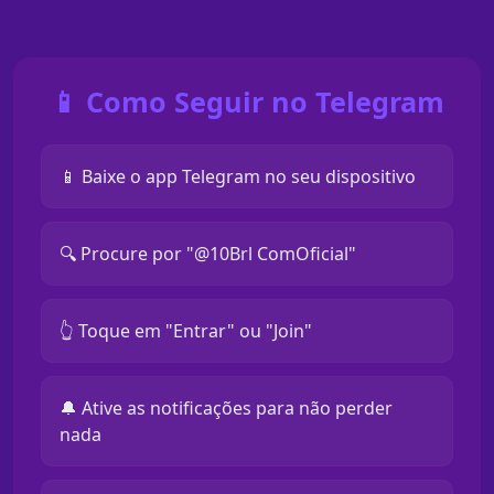
📱 Como Seguir no Telegram
📱 Baixe o app Telegram no seu dispositivo
🔍 Procure por "@10Brl ComOficial"
👆 Toque em "Entrar" ou "Join"
🔔 Ative as notificações para não perder
nada