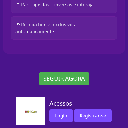
💬 Participe das conversas e interaja
🎁 Receba bônus exclusivos
automaticamente
SEGUIR AGORA
Acessos
Login
Registrar-se