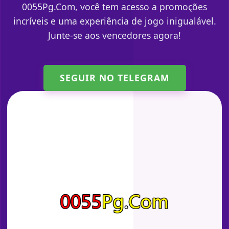
0055Pg.Com, você tem acesso a promoções
incríveis e uma experiência de jogo inigualável.
Junte-se aos vencedores agora!
SEGUIR NO TELEGRAM