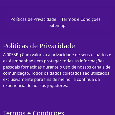
Políticas de Privacidade
Termos e Condições
Sitemap
Políticas de Privacidade
A 0055Pg.Com valoriza a privacidade de seus usuários e
está empenhada em proteger todas as informações
pessoais fornecidas durante o uso de nossos canais de
comunicação. Todos os dados coletados são utilizados
exclusivamente para fins de melhoria contínua da
experiência de nossos jogadores.
Termos e Condições