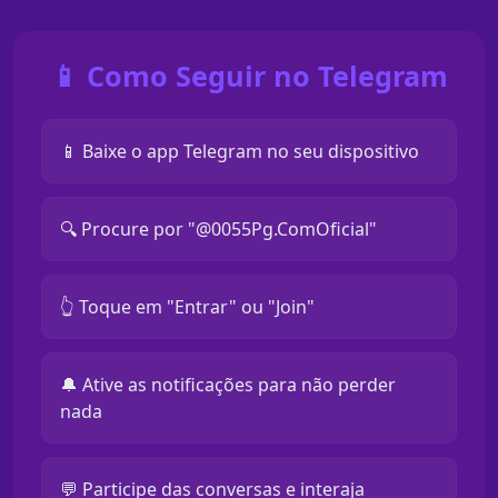
📱 Como Seguir no Telegram
📱 Baixe o app Telegram no seu dispositivo
🔍 Procure por "@0055Pg.ComOficial"
👆 Toque em "Entrar" ou "Join"
🔔 Ative as notificações para não perder
nada
💬 Participe das conversas e interaja