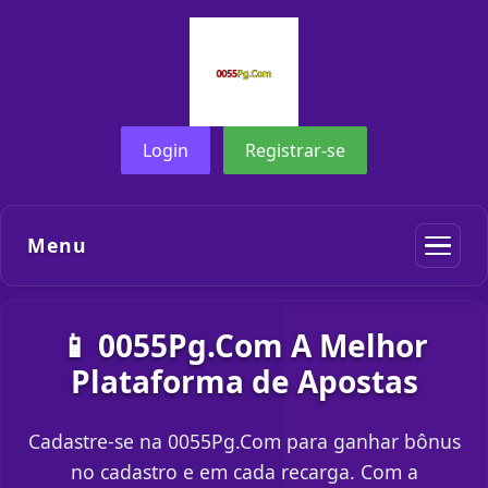
Login
Registrar-se
Menu
📱 0055Pg.Com A Melhor
Plataforma de Apostas
Cadastre-se na 0055Pg.Com para ganhar bônus
no cadastro e em cada recarga. Com a